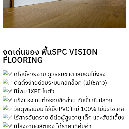
จุดเด่นของ พื้นSPC VISION
FLOORING
ดีไซน์สวยงาม ดูธรรมชาติ เสมือนไม้จริง
ติดตั้งง่ายด้วยระบบคลิกล็อค (ไม่ใช้กาว)
มีโฟม IXPE ในตัว
แข็งแรง ทนต่อรอยขีดข่วน กันน้ำ กันปลวก
วัสดุพรีเมียม ใช้เม็ดPVC ใหม่ 100% ไม่มีรีไซเคิล
ไร้สารอันตราย ดีต่อผู้สูงอายุ เด็ก และสัตว์เลี้ยง
มีโรงงานผลิตเอง ได้ราคาที่คุ้มค่า