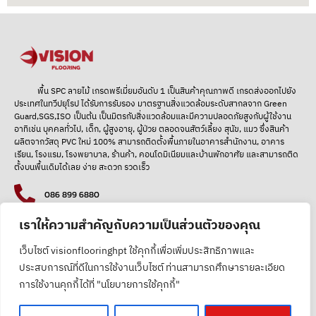
พื้น SPC ลายไม้ เกรดพรีเมี่ยมอันดับ 1
เป็นสินค้าคุณภาพดี เกรดส่งออกไปยัง
ประเทศในทวีปยุโรป ได้รับการรับรอง มาตรฐานสิ่งแวดล้อมระดับสากลจาก Green
Guard,SGS,ISO เป็นต้น เป็นมิตรกับสิ่งแวดล้อมและมีความปลอดภัยสูงกับผู้ใช้งาน
อาทิเช่น บุคคลทั่วไป, เด็ก, ผู้สูงอายุ, ผู้ป่วย ตลอดจนสัตว์เลี้ยง สุนัข, แมว ซึ่งสินค้า
ผลิตจากวัสดุ PVC ใหม่ 100% สามารถติดตั้งพื้นภายในอาคารสำนักงาน, อาคาร
เรียน, โรงแรม, โรงพยาบาล, ร้านค้า, คอนโดมิเนียมและบ้านพักอาศัย และสามารถติด
ตั้งบนพื้นเดิมได้เลย ง่าย สะดวก รวดเร็ว
086 899 6880
เราให้ความสำคัญกับความเป็นส่วนตัวของคุณ
@visionflooring
เว็บไซต์ visionflooringhpt ใช้คุกกี้เพื่อเพิ่มประสิทธิภาพและ
ประสบการณ์ที่ดีในการใช้งานเว็บไซต์ ท่านสามารถศึกษารายละเอียด
การใช้งานคุกกี้ได้ที่ "นโยบายการใช้คุกกี้"