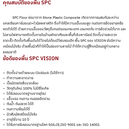
คุณสมบัติของพื้น SPC
SPC Floor ย่อมาจาก Stone Plastic Composite เกิดจากการผสมกันระหว่าง
แคลเซียมคาร์บอเนต+ไวนิลพลาสติก จึงทำให้มีความแข็งแรงสูง ทนต่อการยืดขยายหรือ
หดตัวได้ดี ด้วยความแข็งของวัสดุจึงทนต่อแรงกระแทก แรงกดทับ การขีดข่วนได้มาก และ
ไม่ลามไฟสามารถติดตั้งภายในบ้านพักอาศัยและพื้นที่เชิงพาณิชย์ ติดตั้งง่ายสะดวก
รวดเร็ว ติดตั้งทับพื้นเดิมได้โดยไม่ต้องมีโฟมรองอีก พื้น SPC ของ VISION ยังมีความ
เหมือนไม้จริง ด้วยพื้นผิวที่ทำให้เป็นร่องตามลายไม้ ทำให้ความรู้สึกเหมือนอยู่ท่ามกลาง
ธรรมชาติ
ข้อดีของพื้น SPC VISION
– ติดตั้งง่ายด้วยระบบ Clicklock (ไม่ใช้กาว)
– ทำความสะอาดง่าย
– เป็นมิตรต่อสิ่งแวดล้อม
– วัตถุดิบใหม่ 100% ไม่มีรีไซเคิล
– ได้รับรองมาตรฐานจากยุโรป
– แข็งแรง ทนทาน ทนรอยขีดข่วน
– กันน้ำ กันปลวก ได้ดี
– ทนความร้อนได้ดี
– ผิวสัมผัสเสมือนไม้จริง
– อายุใช้งาน 10 ปี
– ได้รับการรับรองมาตรฐานโลก SGS,CE,ISO 9001 และ ISO 14001