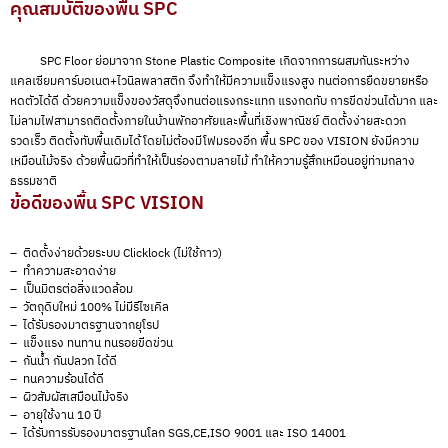
คุณสมบัติของพื้น SPC
SPC Floor ย่อมาจาก Stone Plastic Composite เกิดจากการผสมกันระหว่าง
แคลเซียมคาร์บอเนต+ไวนิลพลาสติก จึงทำให้มีความแข็งแรงสูง ทนต่อการยืดขยายหรือ
หดตัวได้ดี ด้วยความแข็งของวัสดุจึงทนต่อแรงกระแทก แรงกดทับ การขีดข่วนได้มาก และ
ไม่ลามไฟสามารถติดตั้งภายในบ้านพักอาศัยและพื้นที่เชิงพาณิชย์ ติดตั้งง่ายสะดวก
รวดเร็ว ติดตั้งทับพื้นเดิมได้โดยไม่ต้องมีโฟมรองอีก พื้น SPC ของ VISION ยังมีความ
เหมือนไม้จริง ด้วยพื้นผิวที่ทำให้เป็นร่องตามลายไม้ ทำให้ความรู้สึกเหมือนอยู่ท่ามกลาง
ธรรมชาติ
ข้อดีของพื้น SPC VISION
– ติดตั้งง่ายด้วยระบบ Clicklock (ไม่ใช้กาว)
– ทำความสะอาดง่าย
– เป็นมิตรต่อสิ่งแวดล้อม
– วัตถุดิบใหม่ 100% ไม่มีรีไซเคิล
– ได้รับรองมาตรฐานจากยุโรป
– แข็งแรง ทนทาน ทนรอยขีดข่วน
– กันน้ำ กันปลวก ได้ดี
– ทนความร้อนได้ดี
– ผิวสัมผัสเสมือนไม้จริง
– อายุใช้งาน 10 ปี
– ได้รับการรับรองมาตรฐานโลก SGS,CE,ISO 9001 และ ISO 14001