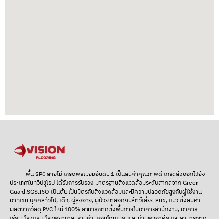
พื้น SPC ลายไม้ เกรดพรีเมี่ยมอันดับ 1
เป็นสินค้าคุณภาพดี เกรดส่งออกไปยัง
ประเทศในทวีปยุโรป ได้รับการรับรอง มาตรฐานสิ่งแวดล้อมระดับสากลจาก Green
Guard,SGS,ISO เป็นต้น เป็นมิตรกับสิ่งแวดล้อมและมีความปลอดภัยสูงกับผู้ใช้งาน
อาทิเช่น บุคคลทั่วไป, เด็ก, ผู้สูงอายุ, ผู้ป่วย ตลอดจนสัตว์เลี้ยง สุนัข, แมว ซึ่งสินค้า
ผลิตจากวัสดุ PVC ใหม่ 100% สามารถติดตั้งพื้นภายในอาคารสำนักงาน, อาคาร
เรียน, โรงแรม, โรงพยาบาล, ร้านค้า, คอนโดมิเนียมและบ้านพักอาศัย และสามารถติด