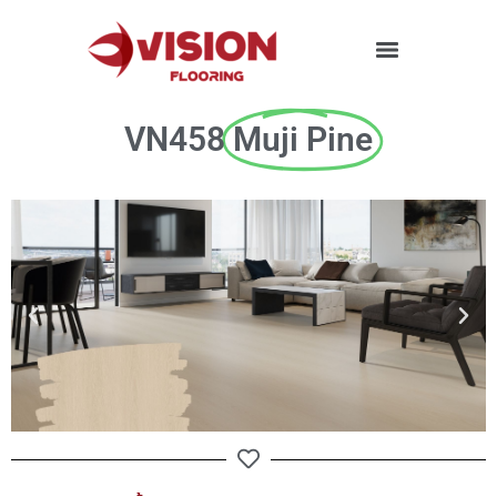
VN458
Muji Pine